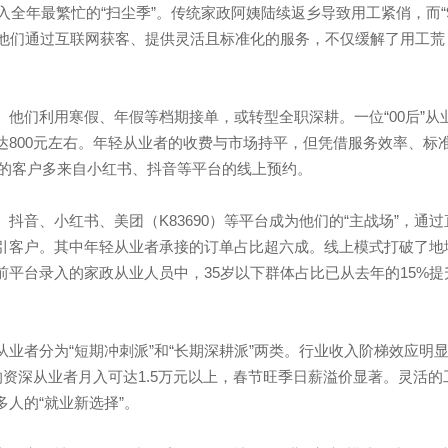
入全年最繁忙的“扫尘季”。传统家政阿姨陆续返乡导致用工紧俏，而“
军。他们通过互联网获客、提供灵活且标准化的服务，不仅缓解了用工荒
他们利用寒假、年假等档期接单，或转型全职深耕。一位“00后”从
达800元左右。年轻从业者的收费与市场持平，但凭借服务效率、标
他们的客户多来自小红书、抖音等平台的线上预约。
音、小红书、美团（K83690）等平台成为他们的“主战场”，通过
引客户。其中年轻从业者承接的订单占比超六成。线上模式打破了地
平台录入的家政从业人员中，35岁以下群体占比已从去年的15%提
业者分为“短期冲刺派”和“长期深耕派”两类。行业收入阶梯效应明
技能的资深从业者月入可达1.5万元以上，春节旺季日薪溢价显著。灵活的
人的“就业新选择”。