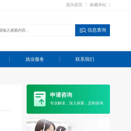
设为首页
收藏本站
信息查询
就业服务
联系我们
申请咨询
专业解读，深入探索，定制咨询