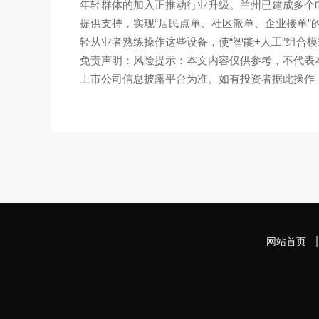
年轻群体的加入正推动行业升级。兰州已建成多个巾
提供支持，实现“居民点单、社区派单、企业接单
轻从业者熟练操作这些设备，使“智能+人工”组合
免责声明：
风险提示：本文内容仅供参考，不代表
上市公司信息披露平台为准。如有投资者据此操作
网站首页