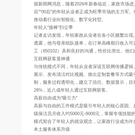
据新闻网消息，随着2026年新春临近，家政市场进
后”“00后”的年轻从业者正成为旺季市场的主力
推动着行业向智能化、数字化转型。
年轻人“接棒”扫尘季
记者走访发现，年轻家政从业者在各小区频繁出现。
透露，他与母亲组队接单，在订单高峰期日收入可
工（850102）具和良好的沟通，性价比突出。
互联网获客显神通
与传统模式不同，年轻从业者深谙互联网传播逻辑。抖
展示、发布清洁对比视频、推出定制套餐等方式吸
制，服务过程透明化，建立了信任。数据显示，目前
28%，近八成年轻人通过互联网获客。
高薪自由成为“吸引力”
高薪与自由的工作模式是吸引年轻人的核心原因。从
级保洁员月收入约5000元-8000元，掌握专项
模式契合了年轻人的就业观念，让家政行业成为许多
本土服务体系升级