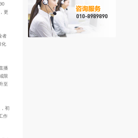
90
，更
业者
准化
直播
域限
升至
显，初
工作